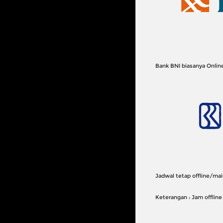
Bank BNI biasanya Online 
Jadwal tetap offline/ma
Keterangan : Jam offlin