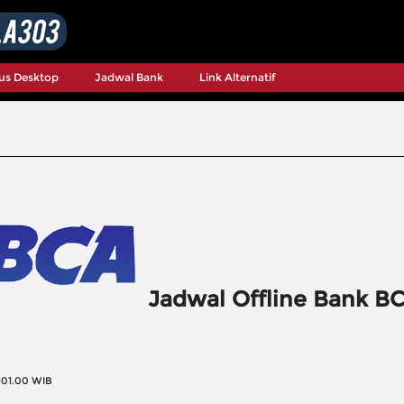
tus Desktop
Jadwal Bank
Link Alternatif
Jadwal Offline Bank B
0-01.00 WIB