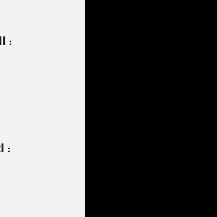
I
:
I
: