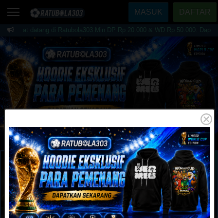
Beranda
MASUK
DAFTAR
Selamat datang di Ratubola303 Min DP Rp 20.000 & WD Rp 50.000. Dapatka
Sports
BARU
PROMO
RATUBOLA303 ✈️ Akses C
Live Casino
BARU
IDNPoker
BARU
Slots
PROMO
IDNLIVE
BARU
Stream N Spin
MAINKAN
DAFTAR
Arcade
PROMO
Table Games
Lottery
BARU
PROMO
IDNRaffle