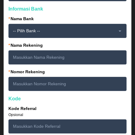
Informasi Bank
*
Nama Bank
*
Nama Rekening
*
Nomor Rekening
Kode
Kode Referral
Opsional