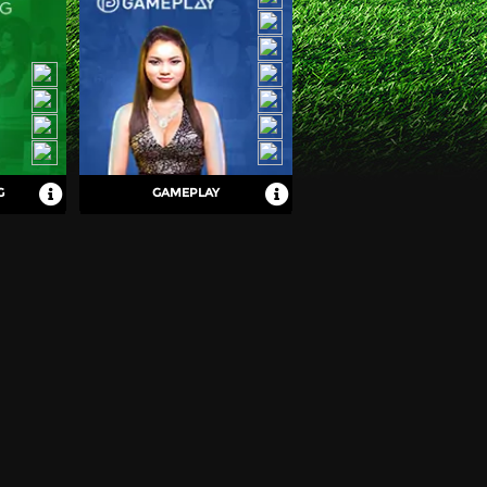
Rb
20Jt
Baccarat
5Rb
30Jt
Rb
20Jt
Sicbo
500
250Rb
Rb
20Jt
Roulette
1Rb
300Rb
Rb
20Jt
Dragon Tiger
5Rb
1,9Jt
Special Games
500
1,9Jt
ASUK
DAFTAR
MASUK
KEMBALI
G
GAMEPLAY
G
GAMEPLAY