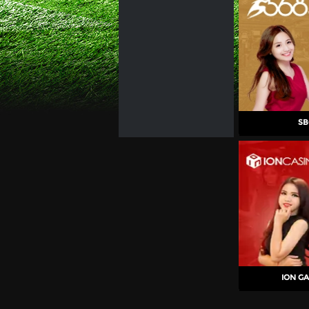
Baccarat
Roulette
Sic Bo
Dragon Tiger
Special Games
DAFTAR
KEM
SB
SB
Meja
Baccarat
Roulette
Sicbo
Dragon Tiger
DAFTAR
KEM
ION G
ION G