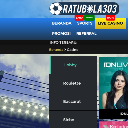
BARU
BARU
PROMO
BERANDA
SPORTS
LIVE CASINO
PROMOSI
REFERRAL
INFO TERBARU:
Beranda
Casino
Meja
Lobby
Baccarat
Dragon Tiger
Roulette
Sicbo
Roulette
Special Games
DAFTAR
Baccarat
KEM
IDNL
IDNL
Sicbo
Meja