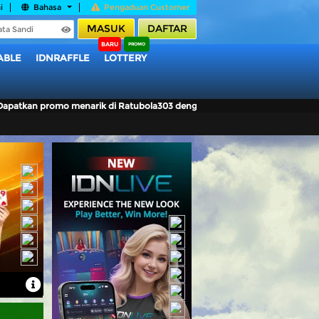
i
Bahasa
Pengaduan Customer
DAFTAR
BARU
PROMO
ABLE
IDNRAFFLE
LOTTERY
kan promo menarik di Ratubola303 dengan pelayanan Customer Service ya
in
Max
Meja
Min
Max
Rb
5Jt
Baccarat
1Rb
5Jt
Rb
20Jt
Dragon Tiger
1Rb
5Jt
Rb
25Jt
Roulette
1Rb
5Jt
Rb
50Jt
Sicbo
1Rb
5Jt
Rb
1Jt
Special Games
1Rb
5Jt
Rb
5Jt
ASUK
in
Max