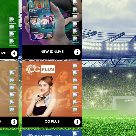
Rb
5Jt
Rb
7,5Jt
Rb
7,5Jt
Rb
2,5Jt
Rb
5Jt
DAFTAR
MASUK
ASUK
KEMBALI
NEW IDNLIVE
NEW IDNLIVE
IVE
IVE
in
Max
Meja
Min
Max
Rb
30Jt
Baccarat
1Rb
10Jt
Rb
30Jt
Dragon Tiger
1Rb
10Jt
0Rb
30Jt
Roulette
1Rb
10Jt
0Rb
30Jt
Wheel
1Rb
10Jt
Special Games
1Rb
10Jt
ASUK
DAFTAR
MASUK
KEMBALI
G
OG PLUS
G
OG PLUS
in
Max
Meja
Min
Max