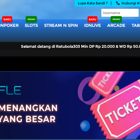
Lupa Kata Sandi ?
Hubungi K
BARU
BARU
PROMO
PROMO
DNPOKER
SLOTS
STREAM N SPIN
IDNLIVE
ARCADE
TAB
Selamat datang di Ratubola303 Min DP Rp 20.000 & WD Rp 50.00