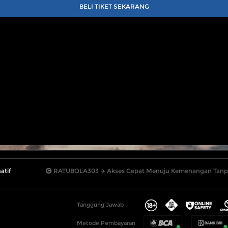
BELI TIKET SEKARANG
atif
RATUBOLA303 ✈️ Akses Cepat Menuju Kemenangan Tanpa Ba
Tanggung Jawab
Metode Pembayaran