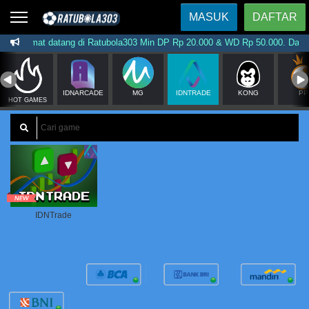
Beranda
MASUK
DAFTAR
Selamat datang di Ratubola303 Min DP Rp 20.000 & WD Rp 50.000. Dapat
Sports
BARU
PROMO
Live Casino
BARU
IDNARCADE
MG
IDNTRADE
KONG
PP
IDNPoker
BARU
HOT GAMES
Slots
PROMO
IDNLIVE
BARU
Stream N Spin
Arcade
PROMO
IDNTrade
Table Games
Lottery
BARU
PROMO
IDNRaffle