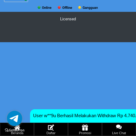
Referral
Licensed
Promosi
Hubungi Kami
Live Chat
Pengaduan Customer
Pilih Bahasa:
MASUK
DAFTAR
User w**9u Berhasil Melakukan Withdraw Rp 4.740
&copy; RATUBOLA303 ✈️ Akses Cepat Menuju
Kemenangan Tanpa Batas Sat Set Tanpa Ribet. Hak
Cipta Dilindungi.
Beranda
Daftar
Promosi
Live Chat