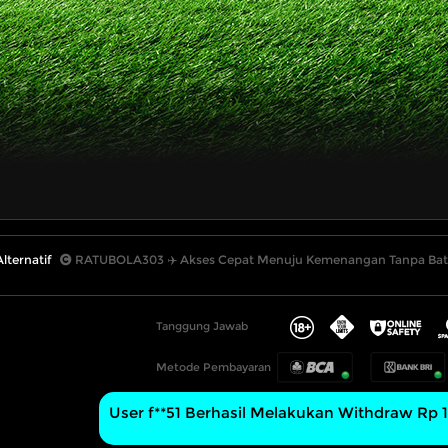
Alternatif
RATUBOLA303 ✈️ Akses Cepat Menuju Kemenangan Tanpa Batas 
Tanggung Jawab
Metode Pembayaran
User f**51 Berhasil Melakukan Withdraw Rp 