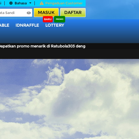
i
Bahasa
Pengaduan Customer
DAFTAR
BARU
PROMO
ABLE
IDNRAFFLE
LOTTERY
kan promo menarik di Ratubola303 dengan pelayanan Customer Service y