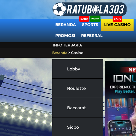
BARU
BARU
PROMO
BERANDA
SPORTS
LIVE CASINO
PROMOSI
REFERRAL
INFO TERBARU:
Beranda
Casino
Meja
Lobby
Baccarat
Dragon Tiger
Roulette
Sicbo
Roulette
Special Games
Baccarat
Sicbo