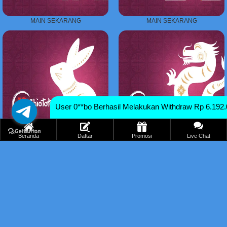
MAIN SEKARANG
MAIN SEKARANG
User 0**bo Berhasil Melakukan Withdraw Rp 6.192.
Beranda
Daftar
Promosi
Live Chat
MAIN SEKARANG
MAIN SEKARANG