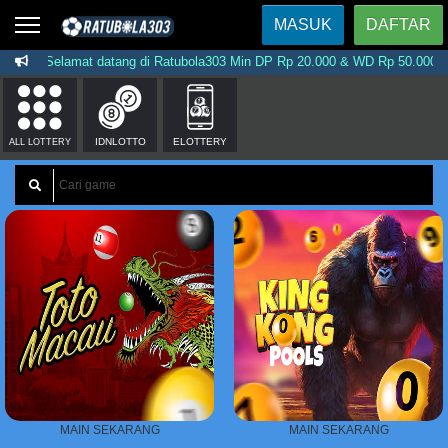
Beranda
MASUK
DAFTAR
Selamat datang di Ratubola303 Min DP Rp 20.000 & WD Rp 50.000. Da
Sports
BARU
PROMO
Live Casino
BARU
IDNLOTTO
ELOTTERY
IDNPoker
ALL LOTTERY
BARU
Slots
PROMO
IDNLIVE
BARU
Stream N Spin
Arcade
PROMO
Table Games
Lottery
BARU
PROMO
MAIN SEKARANG
MAIN SEKARANG
IDNRaffle